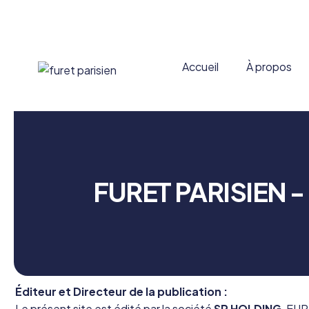
Accueil
À propos
FURET PARISIEN - M
Éditeur et Directeur de la publication :
Le présent site est édité par la société
SP HOLDING
, EUR