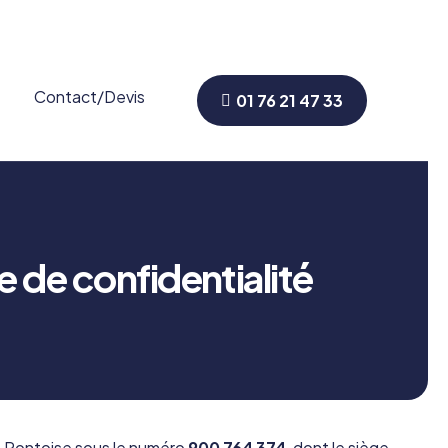
Contact/Devis
01 76 21 47 33
 de confidentialité
e Pontoise sous le numéro
900 764 374
, dont le siège