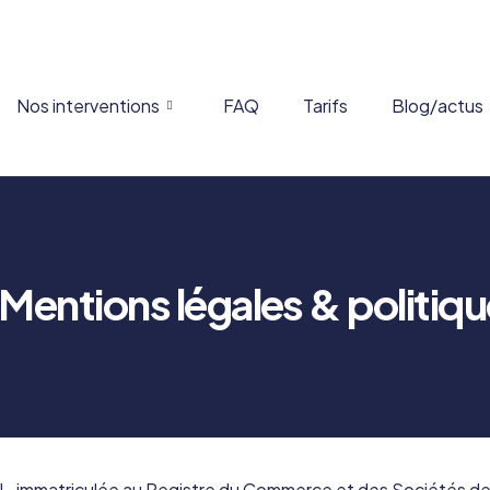
Nos interventions
FAQ
Tarifs
Blog/actus
entions légales & politique
L, immatriculée au Registre du Commerce et des Sociétés d