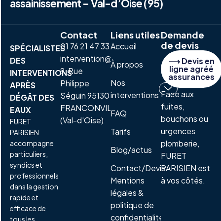
assainissement – Val-d’Oise (95)
Contact
Liens utiles
Demande
de devis
01 76 21 47 33
Accueil
SPÉCIALISTES
intervention@furetparisien.fr
DES
⟶ Devis en
À propos
ligne agréé
9, Rue
INTERVENTIONS
assurances
Nos
Philippe
APRÈS
Face aux
interventions
Séguin 95130
DÉGÂT DES
fuites,
FRANCONVILLE
EAUX
FAQ
bouchons ou
(Val-d'Oise)
FURET
urgences
Tarifs
PARISIEN
plomberie,
accompagne
Blog/actus
particuliers,
FURET
syndics et
Contact/Devis
PARISIEN est
professionnels
Mentions
à vos côtés.
dans la gestion
légales &
rapide et
politique de
efficace de
confidentialité
tous les