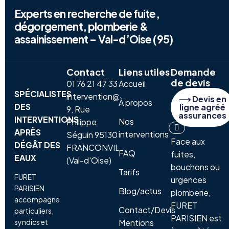
Experts en recherche de fuite,
dégorgement, plomberie &
assainissement – Val-d’Oise (95)
Contact
Liens utiles
Demande
de devis
01 76 21 47 33
Accueil
SPÉCIALISTES
intervention@furetparisien.fr
⟶ Devis en
À propos
DES
ligne agréé
9, Rue
assurances
INTERVENTIONS
Nos
Philippe
APRÈS
interventions
Séguin 95130
Face aux
DÉGÂT DES
FRANCONVILLE
FAQ
fuites,
EAUX
(Val-d'Oise)
bouchons ou
Tarifs
FURET
urgences
PARISIEN
Blog/actus
plomberie,
accompagne
FURET
Contact/Devis
particuliers,
PARISIEN est
syndics et
Mentions