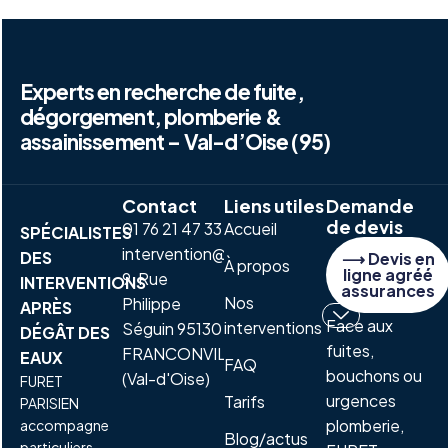
Experts en recherche de fuite,
dégorgement, plomberie &
assainissement – Val-d’Oise (95)
Contact
Liens utiles
Demande
de devis
01 76 21 47 33
Accueil
SPÉCIALISTES
intervention@furetparisien.fr
DES
⟶ Devis en
À propos
ligne agréé
9, Rue
INTERVENTIONS
assurances
Nos
Philippe
APRÈS
Face aux
interventions
Séguin 95130
DÉGÂT DES
fuites,
FRANCONVILLE
EAUX
FAQ
bouchons ou
(Val-d'Oise)
FURET
urgences
Tarifs
PARISIEN
plomberie,
accompagne
Blog/actus
particuliers,