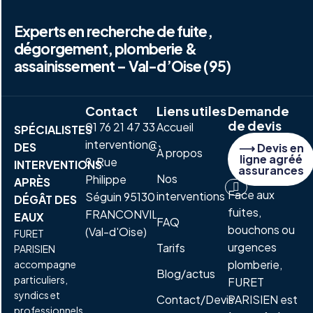
Experts en recherche de fuite,
dégorgement, plomberie &
assainissement – Val-d’Oise (95)
Contact
Liens utiles
Demande
de devis
01 76 21 47 33
Accueil
SPÉCIALISTES
intervention@furetparisien.fr
DES
⟶ Devis en
À propos
ligne agréé
9, Rue
INTERVENTIONS
assurances
Nos
Philippe
APRÈS
Face aux
interventions
Séguin 95130
DÉGÂT DES
fuites,
FRANCONVILLE
EAUX
FAQ
bouchons ou
(Val-d'Oise)
FURET
urgences
Tarifs
PARISIEN
plomberie,
accompagne
Blog/actus
particuliers,
FURET
syndics et
Contact/Devis
PARISIEN est
professionnels